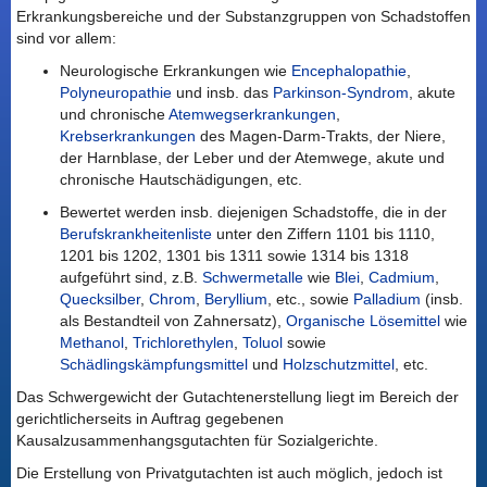
Erkrankungsbereiche und der Substanzgruppen von Schadstoffen
sind vor allem:
Neurologische Erkrankungen wie
Encephalopathie
,
Polyneuropathie
und insb. das
Parkinson-Syndrom
, akute
und chronische
Atemwegserkrankungen
,
Krebserkrankungen
des Magen-Darm-Trakts, der Niere,
der Harnblase, der Leber und der Atemwege, akute und
chronische Hautschädigungen, etc.
Bewertet werden insb. diejenigen Schadstoffe, die in der
Berufskrankheitenliste
unter den Ziffern 1101 bis 1110,
1201 bis 1202, 1301 bis 1311 sowie 1314 bis 1318
aufgeführt sind, z.B.
Schwermetalle
wie
Blei
,
Cadmium
,
Quecksilber
,
Chrom
,
Beryllium
, etc., sowie
Palladium
(insb.
als Bestandteil von Zahnersatz),
Organische Lösemittel
wie
Methanol
,
Trichlorethylen
,
Toluol
sowie
Schädlingskämpfungsmittel
und
Holzschutzmittel
, etc.
Das Schwergewicht der Gutachtenerstellung liegt im Bereich der
gerichtlicherseits in Auftrag gegebenen
Kausalzusammenhangsgutachten für Sozialgerichte.
Die Erstellung von Privatgutachten ist auch möglich, jedoch ist